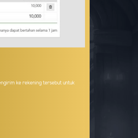
engirim ke rekening tersebut untuk