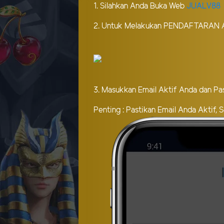
1. Silahkan Anda Buka Web
JUALV88
2. Untuk Melakukan PENDAFTARAN Ata
3. Masukkan Email Aktif Anda dan Pa
Penting : Pastikan Email Anda Aktif,