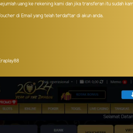
sejumlah uang ke rekening kami dan jika transferan itu sudah kam
cher di Email yang telah terdaftar di akun anda.
Eraplay88