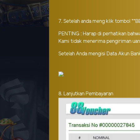
7. Setelah anda meng klik tombol ""
PENTING : Harap di perhatikan bahwa
Kami tidak menerima pengiriman uang
Setelah Anda mengisi Data Akun Bank
8. Lanjutkan Pembayaran