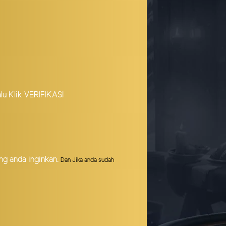
lu Klik VERIFIKASI
ng anda inginkan.
Dan Jika anda sudah