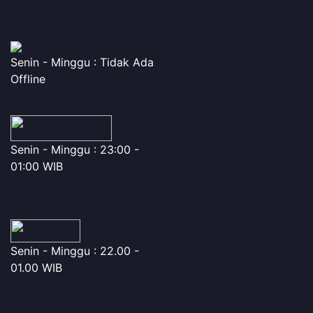
Senin - Minggu : Tidak Ada
Offline
Senin - Minggu : 23:00 -
01:00 WIB
Senin - Minggu : 22.00 -
01.00 WIB