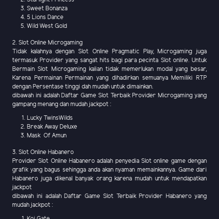
Sweet Bonanza
5 Lions Dance
Wild West Gold
2. Slot Online Microgaming
Tidak kalahnya dengan Slot Online Pragmatic Play, Microgaming juga
termasuk Provider yang sangat hits bagi para pecinta Slot online. Untuk
Bermain Slot Microgaming kalian tidak memerlukan modal yang besar,
Karena Permainan Permainan yang dihadirkan semuanya Memiliki RTP
dengan Persentase tinggi dah mudah untuk dimainkan.
dibawah ini adalah Daftar Game Slot Terbaik Provider Microgaming yang
gampang menang dan mudah jackpot :
Lucky TwinsWilds
Break Away Deluxe
Mask Of Amun
3. Slot Online Habanero
Provider Slot Online Habanero adalah penyedia Slot online game dengan
grafik yang bagus sehingga anda akan nyaman memainkannya. Game dari
Habanero juga dikenal banyak orang karena mudah untuk mendapatkan
jackpot
dibawah ini adalah Daftar Game Slot Terbaik Provider Habanero yang
mudah jackpot :
Koi Gate