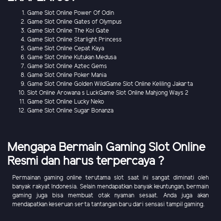
Game Slot Online Power Of Odin
Game Slot Online Gates of Olympus
Game Slot Online The Koi Gate
Game Slot Online Starlight Princess
Game Slot Online Cepat Kaya
Game Slot Online Kutukan Medusa
Game Slot Online Aztec Gems
Game Slot Online Poker Mania
Game Slot Online Golden WildGame Slot Online Keliling Jakarta
Slot Online Arowana s LuckGame Slot Online Mahjong Ways 2
Game Slot Online Lucky Neko
Game Slot Online Sugar Bonanza
Mengapa Bermain Gaming Slot Online
Resmi dan harus terpercaya ?
Permainan gaming online terutama slot saat ini sangat diminati oleh
banyak rakyat Indonesia. Selain mendapatkan banyak keuntungan, bermain
gaming juga bisa membuat otak nyaman sesaat. Anda juga akan
mendapatkan keseruan serta tantangan baru dari sensasi tampil gaming.