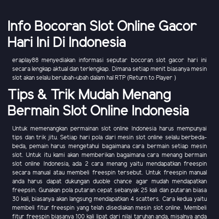
Info Bocoran Slot Online Gacor
Hari Ini Di Indonesia
eraplay88 menyediakan informasi seputar bocoran slot gacor hari ini
secara lengkap aktual dan terlengkap. Dimana setiap menit biasanya mesin
slot akan selalu berubah-ubah dalam hal RTP (Return to Player )
Tips & Trik Mudah Menang
Bermain Slot Online Indonesia
Untuk memenangkan permainan slot online Indonesia harus mempunyai
tips dan trik jitu. Setiap hari pola dari mesin slot online selalu berbeda-
beda, pemain harus mengetahui bagaimana cara bermain setiap mesin
slot. Untuk itu kami akan memberikan bagaimana cara menang bermain
slot online Indonesia, ada 2 cara menang yaitu mendapatkan freespin
secara manual atau membeli freespin tersebut. Untuk freespin manual
anda harus dapat dukungan duoble chance agar mudah mendapatkan
freepsin. Gunakan pola putaran cepat sebanyak 25 kali dan putaran biasa
30 kali, biasanya akan langsung mendapatkan 4 scatters. Cara kedua yaitu
membeli fitur freespin yang telah disediakan mesin slot online. Membeli
fitur freespin biasanya 100 kali lipat dari nilai taruhan anda, misalnya anda