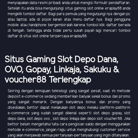
menyiapakan data resmi pribadi anda untuk mengisi formulir pendaftaran.
Setelah itu anda bisa mengunjungi situs gaming slot online eraplay88 anda
mengklik tombol daftar. Bagi para pemula yang megunjungi nya dengan pc
atau laptop ada di pojok kanan atas menu daftar nya. Bagi pengguna
mobile atau handphone bergembiralah karena tombol klik daftar berada
di tengah. Sehingga anda tidak perlu susah payah lagi mencari tombol
daftar di situs slot online terpercaya eraplay88.
Situs Gaming Slot Depo Dana,
OVO, Gopay, Linkaja, Sakuku &
voucher88 Terlengkap
Seiring dengan kemajuan teknologi yang sangat pesat, saat ini metode
deposit e-commerce sedang memberikan banyak sekali bonus dan promo
yang sangat menarik. Dengan banyaknya bonus dan promo yang
disediakan, bettor dapat melakukan slot depo melalui platform-platform
e-commerce yang sudah sangat dikenal seperti slot depo gopay, slot
depo dana, slot depo ovo , slot depo linkaja dan depo slot voucher88. Jika
bettor belum mengetahui tata cara pengisian saldo dengan menggunakan
metode e-commerce, jangan ragu untuk menghubungi customer service
yang akan menjawab semua pertanyaan-pertanyaan yang ingin ditanyakan.