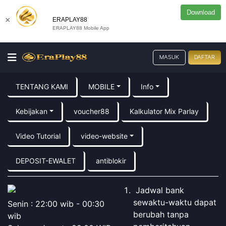
Download
×
ERAPLAY88
ERAPLAY88 Mobile App
MASUK
DAFTAR
TENTANG KAMI
MOBILE
Info
Kebijakan
voucher88
Kalkulator Mix Parlay
Video Tutorial
video-website
DEPOSIT-EWALET
antiblokir
Jadwal bank
sewaktu-waktu dapat
Senin : 22:00 wib - 00:30
berubah tanpa
wib