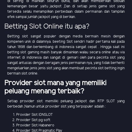
di sering di mainkan seluruh dunia, dan akan memberikan sebuah
kemenangan besar yaitu jackpot ,Dan di setiap jenis game slot yang
tersedia selalu menampilkan perbedaan dalam permainan dan tampilan
efek sampai jumlah jackpot yang di berikan.
Betting Slot Online itu apa?
Betting slot sangat populer dengan media bermain mesin dengan
kompenen unik di dalamnya. beeting Slot sendiri hadir pertama kali pada
tahun 1898 dan berkembang di indonesia sangat cepat . Hingga saat ini
betting slot gaming masih banyak dimainkan walau secara online atau via
internet di indonesia dan sangat di gemari oleh para pecinta slot yang
sangat antusias dengan beragam jenis permainan nya, yang tidak berhenti
mengeluarkan jenis jenis slot yang akan membuat pecinta slot betting ingin
bermain slot online.
Provider slot mana yang memiliki
peluang menang terbaik?
Setiap provider slot memiliki peluang jackpot dan RTP SLOT yang
berbedah ,Namun untuk provider slot yang terpopuler adalah :
Provider Slot IDNSLOT
Provider Slot pg soft
Provider Slot Habanero
Provider Slot Pragmatic Play