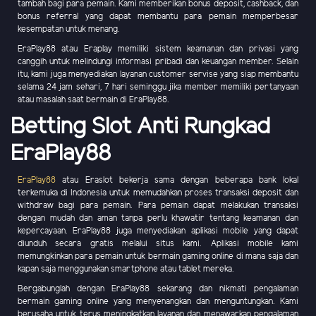
tambah bagi para pemain. Kami memberikan bonus deposit, cashback, dan
bonus referral yang dapat membantu para pemain memperbesar
kesempatan untuk menang.
EraPlay88 atau Eraplay memiliki sistem keamanan dan privasi yang
canggih untuk melindungi informasi pribadi dan keuangan member. Selain
itu, kami juga menyediakan layanan customer servise yang siap membantu
selama 24 jam sehari, 7 hari seminggu jika member memiliki pertanyaan
atau masalah saat bermain di EraPlay88.
Betting Slot Anti Rungkad
EraPlay88
EraPlay88
atau Eraslot bekerja sama dengan beberapa bank lokal
terkemuka di Indonesia untuk memudahkan proses transaksi deposit dan
withdraw bagi para pemain. Para pemain dapat melakukan transaksi
dengan mudah dan aman tanpa perlu khawatir tentang keamanan dan
kepercayaan. EraPlay88 juga menyediakan aplikasi mobile yang dapat
diunduh secara gratis melalui situs kami. Aplikasi mobile kami
memungkinkan para pemain untuk bermain gaming online di mana saja dan
kapan saja menggunakan smartphone atau tablet mereka.
Bergabunglah dengan EraPlay88 sekarang dan nikmati pengalaman
bermain gaming online yang menyenangkan dan menguntungkan. Kami
berusaha untuk terus meningkatkan layanan dan menawarkan pengalaman