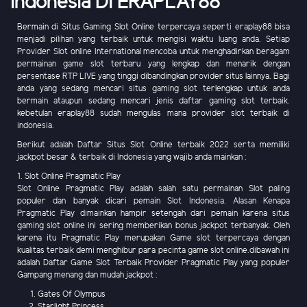
Indonesia Di ERAPLAY88
Bermain di Situs Gaming Slot Online terpercaya seperti eraplay88 bisa
menjadi pilihan yang terbaik untuk mengisi waktu luang anda. Setiap
Provider Slot online International mencoba untuk menghadirkan beragam
permainan game slot terbaru yang lengkap dan menarik dengan
persentase RTP LIVE yang tinggi dibandingkan provider situs lainnya. Bagi
anda yang sedang mencari situs gaming slot terlengkap untuk anda
bermain ataupun sedang mencari jenis daftar gaming slot terbaik.
kebetulan eraplay88 sudah mengulas mana provider slot terbaik di
indonesia.
Berikut adalah Daftar Situs Slot Online terbaik 2022 serta memiliki
jackpot besar & terbaik di Indonesia yang wajib anda mainkan :
1. Slot Online Pragmatic Play
Slot Online Pragmatic Play adalah salah satu permainan Slot paling
populer dan banyak dicari pemain Slot Indonesia. Alasan Kenapa
Pragmatic Play dimainkan hampir setengah dari pemain karena situs
gaming slot online ini sering memberikan bonus jackpot terbanyak. Oleh
karena itu Pragmatic Play merupakan Game slot terpercaya dengan
kualitas terbaik demi menghibur para pecinta game slot online.dibawah ini
adalah Daftar Game Slot Terbaik Provider Pragmatic Play yang populer
Gampang menang dan mudah jackpot :
Gates Of Olympus
Starlight Princess