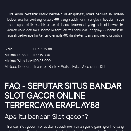
Jika Anda tertarik untuk bermain di eraplay88, maka berikut ini adalah
beberapa hal tentang eraplay88 yang sudah kami rangkum kedalam satu
tabel agar lebih mudah untuk di baca. Informasi yang ada di bawah ini
adalah valid dan merupakan ketentuan terbaru dari eraplay88, berikut ini
adalah beberapa hal tentang eraplay88 dan ketentuan yang perlu di patuhi.
Situs
ERAPLAY88
Minimal Deposit
IDR 15.000
Minimal Withdraw
IDR 25.000
Metode Deposit
Transfer Bank, E-Wallet, Pulsa, Voucher88, DLL
FAQ - SEPUTAR SITUS BANDAR
SLOT GACOR ONLINE
TERPERCAYA ERAPLAY88
Apa itu bandar Slot gacor?
Bandar Slot gacor merupakan sebuah permainan game gaming online yang