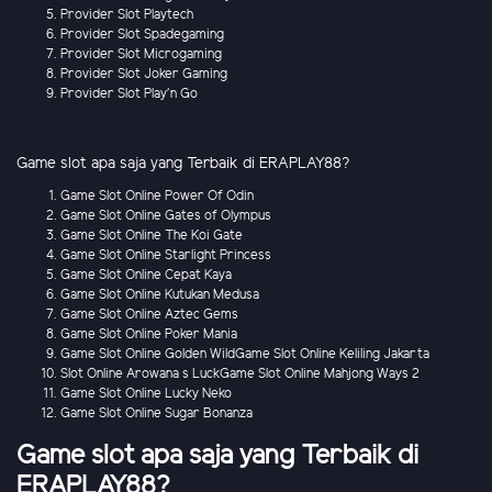
Provider Slot Playtech
Provider Slot Spadegaming
Provider Slot Microgaming
Provider Slot Joker Gaming
Provider Slot Play'n Go
Game slot apa saja yang Terbaik di ERAPLAY88?
Game Slot Online Power Of Odin
Game Slot Online Gates of Olympus
Game Slot Online The Koi Gate
Game Slot Online Starlight Princess
Game Slot Online Cepat Kaya
Game Slot Online Kutukan Medusa
Game Slot Online Aztec Gems
Game Slot Online Poker Mania
Game Slot Online Golden WildGame Slot Online Keliling Jakarta
Slot Online Arowana s LuckGame Slot Online Mahjong Ways 2
Game Slot Online Lucky Neko
Game Slot Online Sugar Bonanza
Game slot apa saja yang Terbaik di
ERAPLAY88?