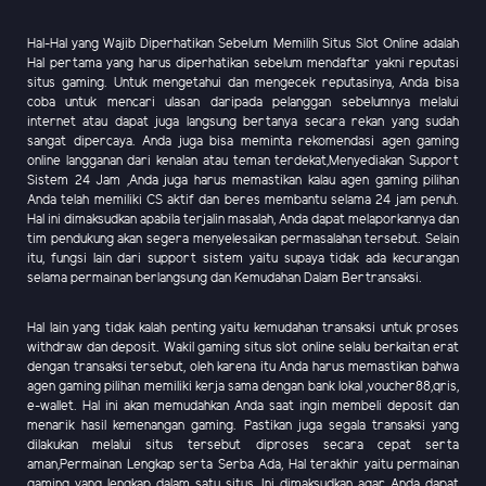
Hal-Hal yang Wajib Diperhatikan Sebelum Memilih Situs Slot Online adalah
Hal pertama yang harus diperhatikan sebelum mendaftar yakni reputasi
situs gaming. Untuk mengetahui dan mengecek reputasinya, Anda bisa
coba untuk mencari ulasan daripada pelanggan sebelumnya melalui
internet atau dapat juga langsung bertanya secara rekan yang sudah
sangat dipercaya. Anda juga bisa meminta rekomendasi agen gaming
online langganan dari kenalan atau teman terdekat,Menyediakan Support
Sistem 24 Jam ,Anda juga harus memastikan kalau agen gaming pilihan
Anda telah memiliki CS aktif dan beres membantu selama 24 jam penuh.
Hal ini dimaksudkan apabila terjalin masalah, Anda dapat melaporkannya dan
tim pendukung akan segera menyelesaikan permasalahan tersebut. Selain
itu, fungsi lain dari support sistem yaitu supaya tidak ada kecurangan
selama permainan berlangsung dan Kemudahan Dalam Bertransaksi.
Hal lain yang tidak kalah penting yaitu kemudahan transaksi untuk proses
withdraw dan deposit. Wakil gaming situs slot online selalu berkaitan erat
dengan transaksi tersebut, oleh karena itu Anda harus memastikan bahwa
agen gaming pilihan memiliki kerja sama dengan bank lokal ,voucher88,qris,
e-wallet. Hal ini akan memudahkan Anda saat ingin membeli deposit dan
menarik hasil kemenangan gaming. Pastikan juga segala transaksi yang
dilakukan melalui situs tersebut diproses secara cepat serta
aman,Permainan Lengkap serta Serba Ada, Hal terakhir yaitu permainan
gaming yang lengkap dalam satu situs. Ini dimaksudkan agar Anda dapat