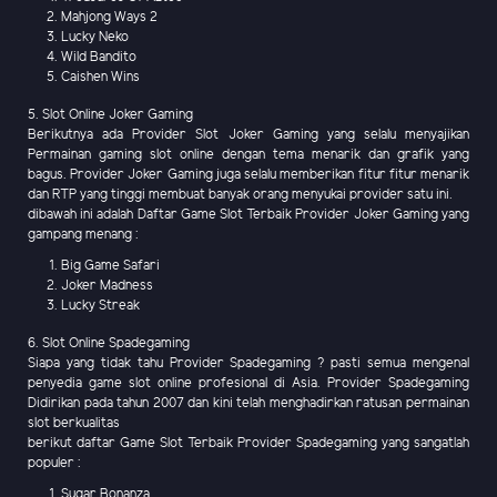
Mahjong Ways 2
Lucky Neko
Wild Bandito
Caishen Wins
5. Slot Online Joker Gaming
Berikutnya ada Provider Slot Joker Gaming yang selalu menyajikan
Permainan gaming slot online dengan tema menarik dan grafik yang
bagus. Provider Joker Gaming juga selalu memberikan fitur fitur menarik
dan RTP yang tinggi membuat banyak orang menyukai provider satu ini.
dibawah ini adalah Daftar Game Slot Terbaik Provider Joker Gaming yang
gampang menang :
Big Game Safari
Joker Madness
Lucky Streak
6. Slot Online Spadegaming
Siapa yang tidak tahu Provider Spadegaming ? pasti semua mengenal
penyedia game slot online profesional di Asia. Provider Spadegaming
Didirikan pada tahun 2007 dan kini telah menghadirkan ratusan permainan
slot berkualitas
berikut daftar Game Slot Terbaik Provider Spadegaming yang sangatlah
populer :
Sugar Bonanza