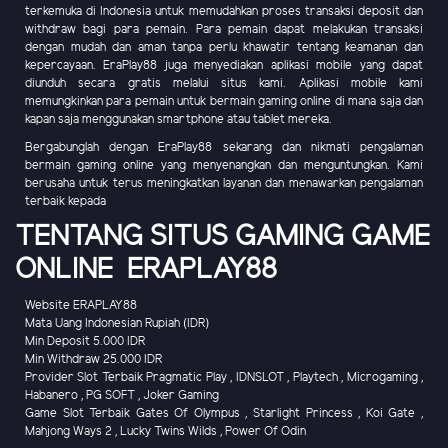
terkemuka di Indonesia untuk memudahkan proses transaksi deposit dan
withdraw bagi para pemain. Para pemain dapat melakukan transaksi
dengan mudah dan aman tanpa perlu khawatir tentang keamanan dan
kepercayaan. EraPlay88 juga menyediakan aplikasi mobile yang dapat
diunduh secara gratis melalui situs kami. Aplikasi mobile kami
memungkinkan para pemain untuk bermain gaming online di mana saja dan
kapan saja menggunakan smartphone atau tablet mereka.
Bergabunglah dengan EraPlay88 sekarang dan nikmati pengalaman
bermain gaming online yang menyenangkan dan menguntungkan. Kami
berusaha untuk terus meningkatkan layanan dan menawarkan pengalaman
terbaik kepada
TENTANG SITUS GAMING GAME
ONLINE ERAPLAY88
Website ERAPLAY88
Mata Uang Indonesian Rupiah (IDR)
Min Deposit 5.000 IDR
Min Withdraw 25.000 IDR
Provider Slot Terbaik Pragmatic Play , IDNSLOT , Playtech , Microgaming ,
Habanero , PG SOFT , Joker Gaming
Game Slot Terbaik Gates Of Olympus , Starlight Princess , Koi Gate ,
Mahjong Ways 2 , Lucky Twins Wilds , Power Of Odin