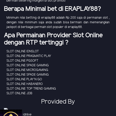
bermain sesering mungkin di slot promosi
Berapa Minimal bet di ERAPLAY88?
Minimum nilai betting di eraplay88 adalah Rp 200 saja di permainan slot ,
dengan nilai minimum saja anda sudah bisa bermain dan memenangkan
jackpot di berbagai permain slot populer di eraplay88.
Apa Permainan Provider Slot Online
dengan RTP tertinggi ?
SLOT ONLINE IDNSLOT
SLOT ONLINE PRAGMATIC PLAY
SLOT ONLINE PGSOFT
SLOT ONLINE SPADE GAMING
SLOT ONLINE MICROGAMING
SLOT ONLINE SPADE GAMING
SLOT ONLINE PLAY'N GO
SLOT ONLINE HABANERO
SLOT ONLINE TOP TREND GAMING
SLOT ONLINE JDB
Provided By