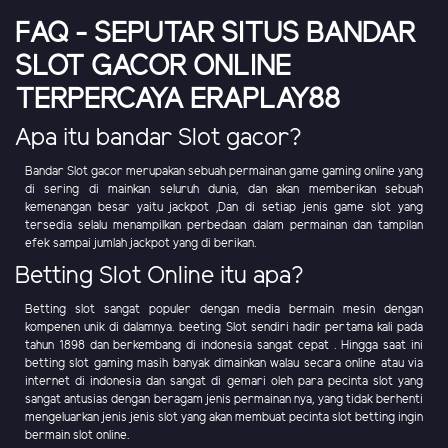
FAQ - SEPUTAR SITUS BANDAR
SLOT GACOR ONLINE
TERPERCAYA ERAPLAY88
Apa itu bandar Slot gacor?
Bandar Slot gacor merupakan sebuah permainan game gaming online yang
di sering di mainkan seluruh dunia, dan akan memberikan sebuah
kemenangan besar yaitu jackpot ,Dan di setiap jenis game slot yang
tersedia selalu menampilkan perbedaan dalam permainan dan tampilan
efek sampai jumlah jackpot yang di berikan.
Betting Slot Online itu apa?
Betting slot sangat populer dengan media bermain mesin dengan
kompenen unik di dalamnya. beeting Slot sendiri hadir pertama kali pada
tahun 1898 dan berkembang di indonesia sangat cepat . Hingga saat ini
betting slot gaming masih banyak dimainkan walau secara online atau via
internet di indonesia dan sangat di gemari oleh para pecinta slot yang
sangat antusias dengan beragam jenis permainan nya, yang tidak berhenti
mengeluarkan jenis jenis slot yang akan membuat pecinta slot betting ingin
bermain slot online.