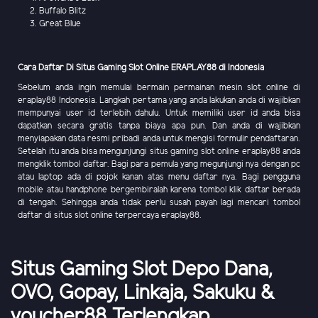
Buffalo Blitz
Great Blue
Cara Daftar Di Situs Gaming Slot Online ERAPLAY88 di Indonesia
Sebelum anda ingin memulai bermain permainan mesin slot online di
eraplay88 Indonesia. Langkah pertama yang anda lakukan anda di wajibkan
mempunyai user id terlebih dahulu. Untuk memiliki user id anda bisa
dapatkan secara gratis tanpa biaya apa pun. Dan anda di wajibkan
menyiapakan data resmi pribadi anda untuk mengisi formulir pendaftaran.
Setelah itu anda bisa mengunjungi situs gaming slot online eraplay88 anda
mengklik tombol daftar. Bagi para pemula yang megunjungi nya dengan pc
atau laptop ada di pojok kanan atas menu daftar nya. Bagi pengguna
mobile atau handphone bergembiralah karena tombol klik daftar berada
di tengah. Sehingga anda tidak perlu susah payah lagi mencari tombol
daftar di situs slot online terpercaya eraplay88.
Situs Gaming Slot Depo Dana,
OVO, Gopay, Linkaja, Sakuku &
voucher88 Terlengkap