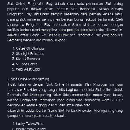
Slot Online Pragmatic Play adalah salah satu permainan Slot paling
populer dan banyak dicari pemain Slot Indonesia. Alasan Kenapa
Pragmatic Play dimainkan hampir setengah dari pemain karena situs
gaming slot online ini sering memberikan bonus jackpot terbanyak. Oleh
karena itu Pragmatic Play merupakan Game slot terpercaya dengan
kualitas terbaik demi menghibur para pecinta game slot online.dibawah ini
adalah Daftar Game Slot Terbaik Provider Pragmatic Play yang populer
Gampang menang dan mudah jackpot :
Gates Of Olympus
Starlight Princess
Sweet Bonanza
5 Lions Dance
Wild West Gold
2. Slot Online Microgaming
Tidak kalahnya dengan Slot Online Pragmatic Play, Microgaming juga
termasuk Provider yang sangat hits bagi para pecinta Slot online. Untuk
Bermain Slot Microgaming kalian tidak memerlukan modal yang besar,
Karena Permainan Permainan yang dihadirkan semuanya Memiliki RTP
dengan Persentase tinggi dah mudah untuk dimainkan.
dibawah ini adalah Daftar Game Slot Terbaik Provider Microgaming yang
gampang menang dan mudah jackpot :
Lucky TwinsWilds
Break Away Deluxe