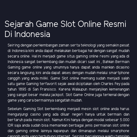
Sejarah Game Slot Online Resmi
Di Indonesia
Seiring dengan perkembangan zaman serta teknologi yang semakin pesat
di Indonesia kini anda dapat melakukan berbagai hal dengan sangat mudah
secara online. Hal ini menjadi game situs gaming online resmi yang ada di
Indonesia sangat berkembang dan mudah dicari saat ini , Bahkan Bermain
Gaming game online yang umumnya hanya dapat anda mainkan dicasino
secara langsung, kini anda dapat akses dengan mudah melalui smartphone
canggih yang anda miliki. Game Slot online memang sudah menjadi salah
satu game Gaming terfavorit sejak awal diciptakan oleh Charles Fey pada
tahun 1895 di San Fransisco. Karena Walaupun menjanjikan kemenangan
yang sangat besar melalui jackpot. Slot Game Online juga terkenal dengan
game yang cara bermainnya sangatlah mudah.
Sebelum Gaming Slot berkembang menjadi mesin slot online anda harus
mengunjungi casino yang ada diluar negeri hanya untuk bermain dan
bertaruh pada mesin slot. Namun Kini hanya dengan modal sebesar 5.000
IDR saja anda sudah bisa memainkan berbagai jenis permainan slot online
dan gaming online lainnya kapanpun dan dimanapun melalui smarphone
canggih anda yang terhubung internet. Seiring berjalannya waktu tampilan