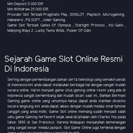
Min Deposit 5.000 IDR
Min Withdraw 25.000 IDR
Provider Slot Terbaik Pragmatic Play , IDNSLOT , Playtech , Microgaming ,
Habanero , PG SOFT , Joker Gaming
Game Slot Terbaik Gates Of Olympus , Starlight Princess , Koi Gate ,
Mahjong Ways 2 , Lucky Twins Wilds , Power Of Odin
Sejarah Game Slot Online Resmi
Di Indonesia
Seiring dengan perkembangan zaman serta teknologi yang semakin pesat
di Indonesia kini anda dapat melakukan berbagai hal dengan sangat mudah
secara online. Hal ini menjadi game situs gaming online resmi yang ada di
Indonesia sangat berkembang dan mudah dicari saat ini , Bahkan Bermain
Gaming game online yang umumnya hanya dapat anda mainkan dicasino
secara langsung, kini anda dapat akses dengan mudah melalui smartphone
canggih yang anda miliki. Game Slot online memang sudah menjadi salah
satu game Gaming terfavorit sejak awal diciptakan oleh Charles Fey pada
tahun 1895 di San Fransisco. Karena Walaupun menjanjikan kemenangan
yang sangat besar melalui jackpot. Slot Game Online juga terkenal dengan