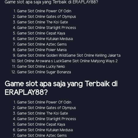
Game slot apa saja yang Terbaik di ERAPLAY88?
Game Slot Online Power Of Odin
Game Slot Online Gates of Olympus
Game Slot Online The Koi Gate
Game Slot Online Starlight Princess
Game Slot Online Cepat Kaya
Game Slot Online Kutukan Medusa
Game Slot Online Aztec Gems
Game Slot Online Poker Mania
Game Slot Online Golden WildGame Slot Online Keliling Jakarta
Slot Online Arowana s LuckGame Slot Online Mahjong Ways 2
Game Slot Online Lucky Neko
Game Slot Online Sugar Bonanza
Game slot apa saja yang Terbaik di
ERAPLAY88?
Game Slot Online Power Of Odin
Game Slot Online Gates of Olympus
Game Slot Online The Koi Gate
Game Slot Online Starlight Princess
Game Slot Online Cepat Kaya
Game Slot Online Kutukan Medusa
Game Slot Online Aztec Gems