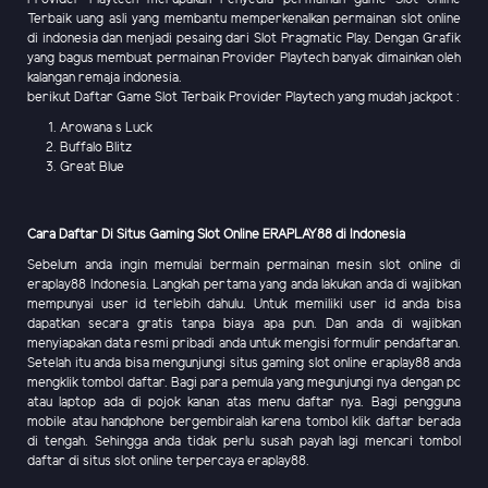
Terbaik uang asli yang membantu memperkenalkan permainan slot online
di indonesia dan menjadi pesaing dari Slot Pragmatic Play. Dengan Grafik
yang bagus membuat permainan Provider Playtech banyak dimainkan oleh
kalangan remaja indonesia.
berikut Daftar Game Slot Terbaik Provider Playtech yang mudah jackpot :
Arowana s Luck
Buffalo Blitz
Great Blue
Cara Daftar Di Situs Gaming Slot Online ERAPLAY88 di Indonesia
Sebelum anda ingin memulai bermain permainan mesin slot online di
eraplay88 Indonesia. Langkah pertama yang anda lakukan anda di wajibkan
mempunyai user id terlebih dahulu. Untuk memiliki user id anda bisa
dapatkan secara gratis tanpa biaya apa pun. Dan anda di wajibkan
menyiapakan data resmi pribadi anda untuk mengisi formulir pendaftaran.
Setelah itu anda bisa mengunjungi situs gaming slot online eraplay88 anda
mengklik tombol daftar. Bagi para pemula yang megunjungi nya dengan pc
atau laptop ada di pojok kanan atas menu daftar nya. Bagi pengguna
mobile atau handphone bergembiralah karena tombol klik daftar berada
di tengah. Sehingga anda tidak perlu susah payah lagi mencari tombol
daftar di situs slot online terpercaya eraplay88.