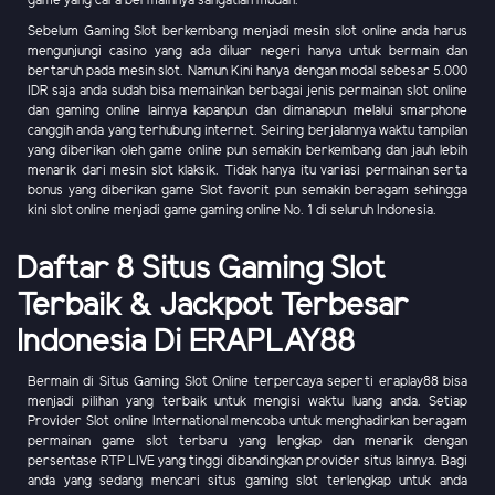
game yang cara bermainnya sangatlah mudah.
Sebelum Gaming Slot berkembang menjadi mesin slot online anda harus
mengunjungi casino yang ada diluar negeri hanya untuk bermain dan
bertaruh pada mesin slot. Namun Kini hanya dengan modal sebesar 5.000
IDR saja anda sudah bisa memainkan berbagai jenis permainan slot online
dan gaming online lainnya kapanpun dan dimanapun melalui smarphone
canggih anda yang terhubung internet. Seiring berjalannya waktu tampilan
yang diberikan oleh game online pun semakin berkembang dan jauh lebih
menarik dari mesin slot klaksik. Tidak hanya itu variasi permainan serta
bonus yang diberikan game Slot favorit pun semakin beragam sehingga
kini slot online menjadi game gaming online No. 1 di seluruh Indonesia.
Daftar 8 Situs Gaming Slot
Terbaik & Jackpot Terbesar
Indonesia Di ERAPLAY88
Bermain di Situs Gaming Slot Online terpercaya seperti eraplay88 bisa
menjadi pilihan yang terbaik untuk mengisi waktu luang anda. Setiap
Provider Slot online International mencoba untuk menghadirkan beragam
permainan game slot terbaru yang lengkap dan menarik dengan
persentase RTP LIVE yang tinggi dibandingkan provider situs lainnya. Bagi
anda yang sedang mencari situs gaming slot terlengkap untuk anda