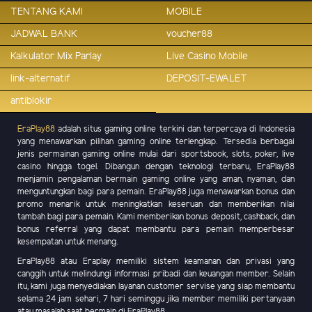
TENTANG KAMI
MOBILE
JADWAL BANK
voucher88
Kalkulator Mix Parlay
Live Casino Mobile
link-alternatif
DEPOSIT-EWALET
antiblokir
EraPlay88
adalah situs gaming online terkini dan terpercaya di Indonesia
yang menawarkan pilihan gaming online terlengkap. Tersedia berbagai
jenis permainan gaming online mulai dari sportsbook, slots, poker, live
casino hingga togel. Dibangun dengan teknologi terbaru, EraPlay88
menjamin pengalaman bermain gaming online yang aman, nyaman, dan
menguntungkan bagi para pemain. EraPlay88 juga menawarkan bonus dan
promo menarik untuk meningkatkan keseruan dan memberikan nilai
tambah bagi para pemain. Kami memberikan bonus deposit, cashback, dan
bonus referral yang dapat membantu para pemain memperbesar
kesempatan untuk menang.
EraPlay88 atau Eraplay memiliki sistem keamanan dan privasi yang
canggih untuk melindungi informasi pribadi dan keuangan member. Selain
itu, kami juga menyediakan layanan customer servise yang siap membantu
selama 24 jam sehari, 7 hari seminggu jika member memiliki pertanyaan
atau masalah saat bermain di EraPlay88.