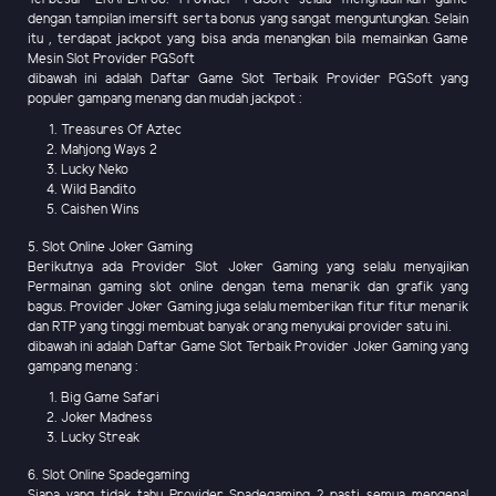
dengan tampilan imersift serta bonus yang sangat menguntungkan. Selain
itu , terdapat jackpot yang bisa anda menangkan bila memainkan Game
Mesin Slot Provider PGSoft
dibawah ini adalah Daftar Game Slot Terbaik Provider PGSoft yang
populer gampang menang dan mudah jackpot :
Treasures Of Aztec
Mahjong Ways 2
Lucky Neko
Wild Bandito
Caishen Wins
5. Slot Online Joker Gaming
Berikutnya ada Provider Slot Joker Gaming yang selalu menyajikan
Permainan gaming slot online dengan tema menarik dan grafik yang
bagus. Provider Joker Gaming juga selalu memberikan fitur fitur menarik
dan RTP yang tinggi membuat banyak orang menyukai provider satu ini.
dibawah ini adalah Daftar Game Slot Terbaik Provider Joker Gaming yang
gampang menang :
Big Game Safari
Joker Madness
Lucky Streak
6. Slot Online Spadegaming
Siapa yang tidak tahu Provider Spadegaming ? pasti semua mengenal