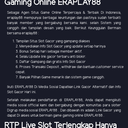
Gaming Online ERAPLAY88
Sebagai Agen Situs Game Online Terpercaya & Terbaik Di Indonesia,
eraplay88 mempunyai berbagai keuntungan dan pastinya sudah terbukti
banyak member yang bergabung bersama kami. selain Sistem yang
canggih dan tampilan desain yang baik. Berikut Keunggulan Bermain
bersama eraplay88 :
Tampilan Situs Slot Gacor yang gampang diakses
2. Menyediakan Info Slot Gacor yang update setiap harinya
3. Bonus Setiap hari sebagai member aktif.
4. Selalu Update link gacor terbaru anti blokir.
5. Daftar Gampang dan gratis Info Slot Gacor
6. Proses Transaksi Deposit , withdraw dan bantuan customer service
cepat.
7. Banyak Pilihan Game menarik dan sistem game canggih.
Ikuti ERAPLAY88 Di Media Sosial Dapatkan Link Gacor Alternatif dan Info
Slot Gacor Hari ini.
Setelah melakukan pendaftaran di ERAPLAY88, Anda dapat mengikuti
media sosial official kami dan bergabung dengan komunitas para sloter
Digrup media sosial ERAPLAY88 . Dan dibawah ini adalah Link Gacor yang
dapat Di akses untuk bermain game gaming online ERAPLAY88 .
RTP Live Slot Terlengkap Hanya