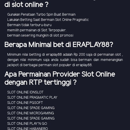
di slot online ?
Gunakan Penataan Turbo Spin Buat Bermain
Lakukan Betting Saat Bermain Slot Online Pragmatic
Bermain tidak terburu-buru
memilih permainan di Slot Terpopuler.
bermain sesering mungkin di slot promosi
Berapa Minimal bet di ERAPLAY88?
Minimum nilai betting di eraplay88 adalah Rp 200 saja di permainan slot ,
dengan nilai minimum saja anda sudah bisa bermain dan memenangkan
jackpot di berbagai permain slot populer di eraplay88.
Apa Permainan Provider Slot Online
dengan RTP tertinggi ?
SLOT ONLINE IDNSLOT
SLOT ONLINE PRAGMATIC PLAY
SLOT ONLINE PGSOFT
SLOT ONLINE SPADE GAMING
SLOT ONLINE MICROGAMING
SLOT ONLINE SPADE GAMING
SLOT ONLINE PLAY'N GO
SLOT ONLINE HABANERO