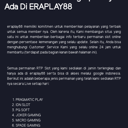
Ada Di ERAPLAY88
eraplay88 memiliki komitmen untuk memberikan pelayanan yang terbaik
untuk semua member nya. Oleh karena itu, Kami membangun situs yang
satu ini untuk memberikan berbagai info terbaru permainan slot online
dengan persentase kemenangan yang selalu update. Selain itu, Anda bisa
menghubungi Customer Service Kami yang selalu online 24 jam untuk
membantu (terdapat pada bagian kanan bawah halaman ini).
Semua permainan RTP Slot yang kami sediakan di jamin terlengkap dan
hanya ada di eraplay88 serta bisa di akses melalui google indonesia.
Berikut ini adalah beberapa jenis permainan yang telah kami sediakan RTP
nya secara Live setiap hari:
PRAGMATIC PLAY
IDN SLOT
PG SOFT
JOKER GAMING
MICRO GAMING
SPADE GAMING