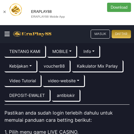
Download
×
ERAPLAY88
ERAPLAY88 Mobile App
MASUK
DAFTAR
TENTANG KAMI
MOBILE
Info
Kebijakan
voucher88
Kalkulator Mix Parlay
Video Tutorial
video-website
DEPOSIT-EWALET
antiblokir
Pastikan anda sudah login terlebih dahulu untuk
memulai panduan cara betting berikut:
1. Pilih menu game LIVE CASINO.