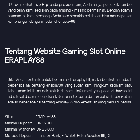
Untuk melihat Live Rtp pada provider lain, Anda hanya perlu klik tombol
yang telah kami sediakan pada masing - masing permainan. Dengan adanya
halaman ini, kami berharap Anda akan semakin betah dan bisa mendapatkan
kemenangan dengan mudah di eraplay88
Tentang Website Gaming Slot Online
ERAPLAY88
Jika Anda tertarik untuk bermain di eraplay88, maka berikut ini adalah
beberapa hal tentang eraplay88 yang sudah kami rangkum kedalam satu
tabel agar lebih mudah untuk di baca. Informasi yang ada di bawah ini
adalah valid dan merupakan ketentuan terbaru dari eraplay88, berikut ini
adalah beberapa hal tentang eraplay88 dan ketentuan yang perlu di patuhi.
Situs
ERAPLAY88
Minimal Deposit
IDR 15.000
Minimal Withdraw
IDR 25.000
Metode Deposit
Transfer Bank, E-Wallet, Pulsa, Voucher88, DLL