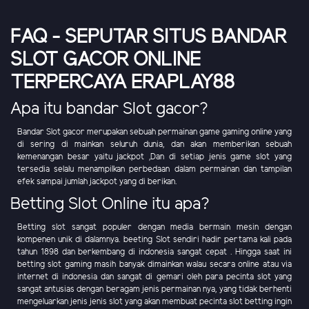
FAQ - SEPUTAR SITUS BANDAR
SLOT GACOR ONLINE
TERPERCAYA ERAPLAY88
Apa itu bandar Slot gacor?
Bandar Slot gacor merupakan sebuah permainan game gaming online yang
di sering di mainkan seluruh dunia, dan akan memberikan sebuah
kemenangan besar yaitu jackpot ,Dan di setiap jenis game slot yang
tersedia selalu menampilkan perbedaan dalam permainan dan tampilan
efek sampai jumlah jackpot yang di berikan.
Betting Slot Online itu apa?
Betting slot sangat populer dengan media bermain mesin dengan
kompenen unik di dalamnya. beeting Slot sendiri hadir pertama kali pada
tahun 1898 dan berkembang di indonesia sangat cepat . Hingga saat ini
betting slot gaming masih banyak dimainkan walau secara online atau via
internet di indonesia dan sangat di gemari oleh para pecinta slot yang
sangat antusias dengan beragam jenis permainan nya, yang tidak berhenti
mengeluarkan jenis jenis slot yang akan membuat pecinta slot betting ingin