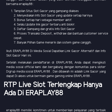
bersama eraplay88 :
Tampilan Situs Slot Gacor yang gampang diakses
2. Menyediakan Info Slot Gacor yang update setiap harinya
3. Bonus Setiap hari sebagai member aktif.
4. Selalu Update link gacor terbaru anti blokir.
5. Daftar Gampang dan gratis Info Slot Gacor
6. Proses Transaksi Deposit , withdraw dan bantuan customer service
cepat.
7. Banyak Pilihan Game menarik dan sistem game canggih.
Ikuti ERAPLAY88 Di Media Sosial Dapatkan Link Gacor Alternatif dan Info
Slot Gacor Hari ini.
Setelah melakukan pendaftaran di ERAPLAY88, Anda dapat mengikuti
media sosial official kami dan bergabung dengan komunitas para sloter
Digrup media sosial ERAPLAY88 . Dan dibawah ini adalah Link Gacor yang
dapat Di akses untuk bermain game gaming online ERAPLAY88 .
RTP Live Slot Terlengkap Hanya
Ada Di ERAPLAY88
eraplay88 memiliki komitmen untuk memberikan pelayanan yang terbaik