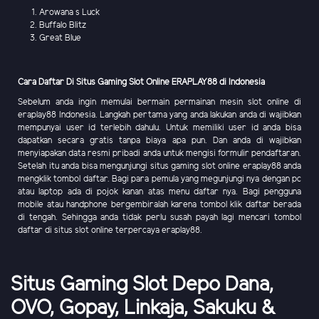
Arowana s Luck
Buffalo Blitz
Great Blue
Cara Daftar Di Situs Gaming Slot Online ERAPLAY88 di Indonesia
Sebelum anda ingin memulai bermain permainan mesin slot online di
eraplay88 Indonesia. Langkah pertama yang anda lakukan anda di wajibkan
mempunyai user id terlebih dahulu. Untuk memiliki user id anda bisa
dapatkan secara gratis tanpa biaya apa pun. Dan anda di wajibkan
menyiapakan data resmi pribadi anda untuk mengisi formulir pendaftaran.
Setelah itu anda bisa mengunjungi situs gaming slot online eraplay88 anda
mengklik tombol daftar. Bagi para pemula yang megunjungi nya dengan pc
atau laptop ada di pojok kanan atas menu daftar nya. Bagi pengguna
mobile atau handphone bergembiralah karena tombol klik daftar berada
di tengah. Sehingga anda tidak perlu susah payah lagi mencari tombol
daftar di situs slot online terpercaya eraplay88.
Situs Gaming Slot Depo Dana,
OVO, Gopay, Linkaja, Sakuku &