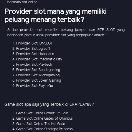
bermain slot online.
Provider slot mana yang memiliki
peluang menang terbaik?
Setiap provider slot memiliki peluang jackpot dan RTP SLOT yang
berbedah ,Namun untuk provider slot yang terpopuler adalah :
Provider Slot IDNSLOT
Provider Slot pg soft
Provider Slot Habanero
Provider Slot Pragmatic Play
Provider Slot Playtech
Provider Slot Spadegaming
Provider Slot Microgaming
Provider Slot Joker Gaming
Provider Slot Play'n Go
Game slot apa saja yang Terbaik di ERAPLAY88?
Game Slot Online Power Of Odin
Game Slot Online Gates of Olympus
Game Slot Online The Koi Gate
Game Slot Online Starlight Princess