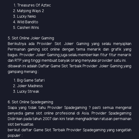
Treasures Of Aztec
Mahjong Ways 2
Lucky Neko
Wild Bandito
Caishen Wins
5. Slot Online Joker Gaming
Berikutnya ada Provider Slot Joker Gaming yang selalu menyajikan
Permainan gaming slot online dengan tema menarik dan grafik yang
bagus. Provider Joker Gaming juga selalu memberikan fitur fitur menarik
dan RTP yang tinggi membuat banyak orang menyukai provider satu ini.
dibawah ini adalah Daftar Game Slot Terbaik Provider Joker Gaming yang
gampang menang :
Big Game Safari
Joker Madness
Lucky Streak
6. Slot Online Spadegaming
Siapa yang tidak tahu Provider Spadegaming ? pasti semua mengenal
penyedia game slot online profesional di Asia. Provider Spadegaming
Didirikan pada tahun 2007 dan kini telah menghadirkan ratusan permainan
slot berkualitas
berikut daftar Game Slot Terbaik Provider Spadegaming yang sangatlah
populer :