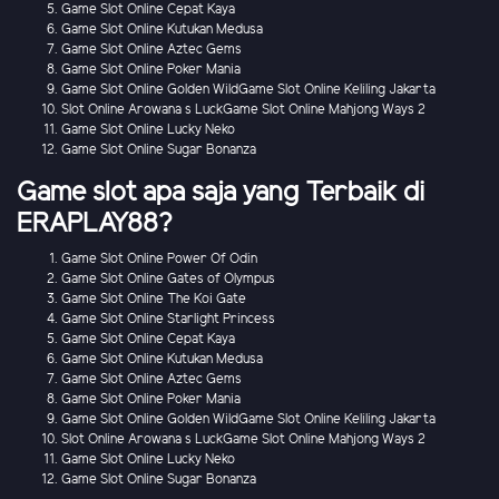
Game Slot Online Cepat Kaya
Game Slot Online Kutukan Medusa
Game Slot Online Aztec Gems
Game Slot Online Poker Mania
Game Slot Online Golden WildGame Slot Online Keliling Jakarta
Slot Online Arowana s LuckGame Slot Online Mahjong Ways 2
Game Slot Online Lucky Neko
Game Slot Online Sugar Bonanza
Game slot apa saja yang Terbaik di
ERAPLAY88?
Game Slot Online Power Of Odin
Game Slot Online Gates of Olympus
Game Slot Online The Koi Gate
Game Slot Online Starlight Princess
Game Slot Online Cepat Kaya
Game Slot Online Kutukan Medusa
Game Slot Online Aztec Gems
Game Slot Online Poker Mania
Game Slot Online Golden WildGame Slot Online Keliling Jakarta
Slot Online Arowana s LuckGame Slot Online Mahjong Ways 2
Game Slot Online Lucky Neko
Game Slot Online Sugar Bonanza