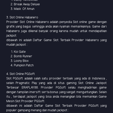
Break Away Deluxe
Mask Of Amun
3. Slot Online Habanero
Provider Slot Online Habanero adalah penyedia Slot online game dengan
grafik yang bagus sehingga anda akan nyaman memainkannya. Game dari
Habanero juga dikenal banyak orang karena mudah untuk mendapatkan
jackpot
dibawah ini adalah Daftar Game Slot Terbaik Provider Habanero yang
mudah jackpot :
Koi Gate
Bomb Runner
Loony Blox
Pumpkin Patch
4. Slot Online PGSoft
Slot PGSoft adalah salah satu provider terbaik yang ada di Indonesia ,
selain Pragmatic Play yang ada di situs gaming Slot Online Jackpot
Terbesar ERAPLAY88. Provider PGSoft selalu menghadirkan game
dengan tampilan imersift serta bonus yang sangat menguntungkan. Selain
itu , terdapat jackpot yang bisa anda menangkan bila memainkan Game
Mesin Slot Provider PGSoft
dibawah ini adalah Daftar Game Slot Terbaik Provider PGSoft yang
populer gampang menang dan mudah jackpot :