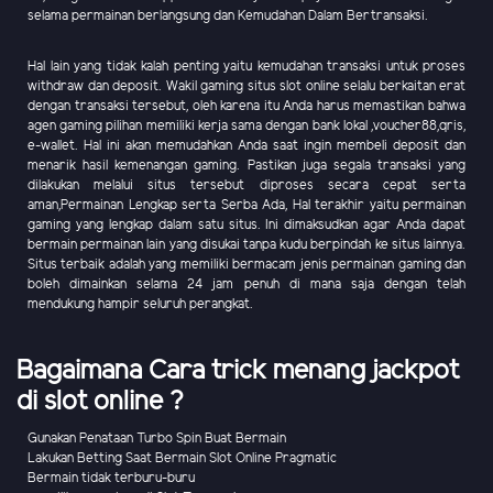
selama permainan berlangsung dan Kemudahan Dalam Bertransaksi.
Hal lain yang tidak kalah penting yaitu kemudahan transaksi untuk proses
withdraw dan deposit. Wakil gaming situs slot online selalu berkaitan erat
dengan transaksi tersebut, oleh karena itu Anda harus memastikan bahwa
agen gaming pilihan memiliki kerja sama dengan bank lokal ,voucher88,qris,
e-wallet. Hal ini akan memudahkan Anda saat ingin membeli deposit dan
menarik hasil kemenangan gaming. Pastikan juga segala transaksi yang
dilakukan melalui situs tersebut diproses secara cepat serta
aman,Permainan Lengkap serta Serba Ada, Hal terakhir yaitu permainan
gaming yang lengkap dalam satu situs. Ini dimaksudkan agar Anda dapat
bermain permainan lain yang disukai tanpa kudu berpindah ke situs lainnya.
Situs terbaik adalah yang memiliki bermacam jenis permainan gaming dan
boleh dimainkan selama 24 jam penuh di mana saja dengan telah
mendukung hampir seluruh perangkat.
Bagaimana Cara trick menang jackpot
di slot online ?
Gunakan Penataan Turbo Spin Buat Bermain
Lakukan Betting Saat Bermain Slot Online Pragmatic
Bermain tidak terburu-buru